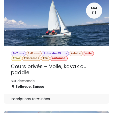
MAI
01
6-7 ans
8-12 ans
Ados dès 13 ans
Adulte
Voile
Privé
Printemps
Eté
Automne
Cours privés – Voile, kayak ou
paddle
Sur demande
Bellevue
,
Suisse
Inscriptions terminées