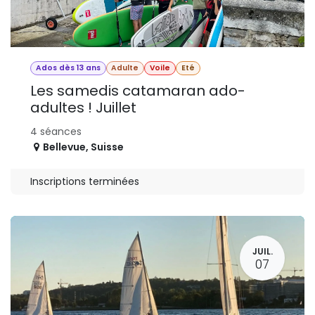
Ados dès 13 ans
Adulte
Voile
Eté
Les samedis catamaran ado-
adultes ! Juillet
4 séances
Bellevue
,
Suisse
Inscriptions terminées
JUIL.
07