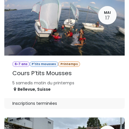
MAI
17
6-7 ans
P'tits mousses
Printemps
Cours P’tits Mousses
5 samedis matin du printemps
Bellevue
,
Suisse
Inscriptions terminées