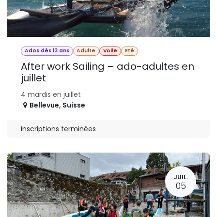
Ados dès 13 ans
Adulte
Voile
Eté
After work Sailing – ado-adultes en
juillet
4 mardis en juillet
Bellevue
,
Suisse
Inscriptions terminées
JUIL.
05