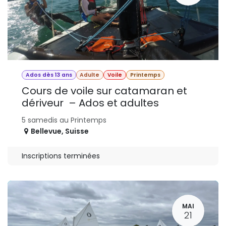
Ados dès 13 ans
Adulte
Voile
Printemps
Cours de voile sur catamaran et
dériveur – Ados et adultes
5 samedis au Printemps
Bellevue
,
Suisse
Inscriptions terminées
MAI
21