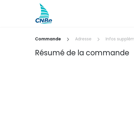
Se rendre au contenu
Actualités
Camps et cours
Commande
Adresse
Infos supplé
Résumé de la commande