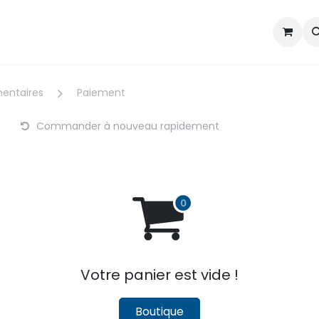
Section voile
Section pagaie
Courses d'écoles nautiqu
mentaires
Paiement
Commander à nouveau rapidement
Votre panier est vide !
Boutique