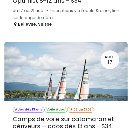
Optimist 8-12 ans - S34
du 17 au 21 août - Inscriptions via l'école Steiner, lien
sur la page de détail.
Bellevue
,
Suisse
AOÛT
17
Ados dès 13 ans
Voile Ados
17.08 au 21.08
Camps de voile sur catamaran et
dériveurs – ados dès 13 ans - S34