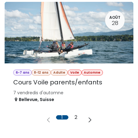
AOÛT
28
6-7 ans
8-12 ans
Adulte
Voile
Automne
Cours Voile parents/enfants
7 vendredis d'automne
Bellevue
,
Suisse
1
2