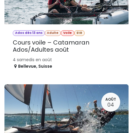
Ados dès 13 ans
Adulte
Voile
Eté
Cours voile – Catamaran
Ados/Adultes août
4 samedis en août
Bellevue
,
Suisse
AOÛT
04