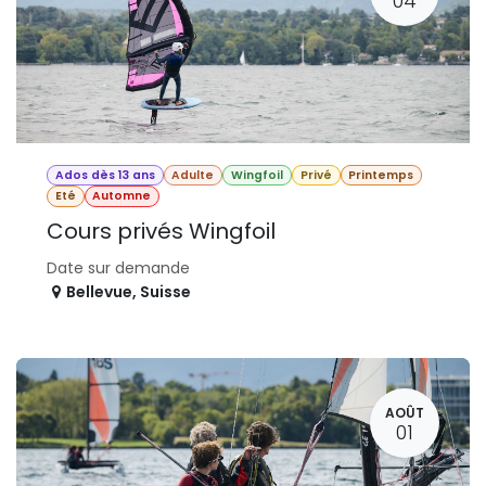
04
Ados dès 13 ans
Adulte
Wingfoil
Privé
Printemps
Eté
Automne
Cours privés Wingfoil
Date sur demande
Bellevue
,
Suisse
AOÛT
01