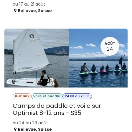
du 17 au 21 août
Bellevue
,
Suisse
AOÛT
24
8-12 ans
Voile et paddle
24.08 au 28.08
Camps de paddle et voile sur
Optimist 8-12 ans - S35
du 24 au 28 août
Bellevue
,
Suisse