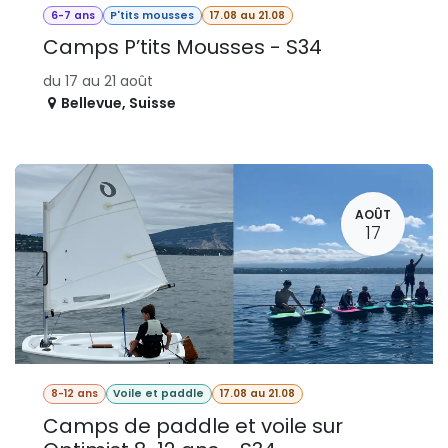
6-7 ans
P'tits mousses
17.08 au 21.08
Camps P’tits Mousses - S34
du 17 au 21 août
Bellevue
,
Suisse
AOÛT
17
8-12 ans
Voile et paddle
17.08 au 21.08
Camps de paddle et voile sur