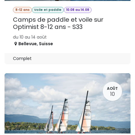
8-12 ans
Voile et paddle
10.08 au 14.08
Camps de paddle et voile sur
Optimist 8-12 ans - S33
du 10 au 14 août
Bellevue
,
Suisse
Complet
AOÛT
10