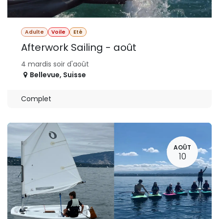
Adulte
Voile
Eté
Afterwork Sailing - août
4 mardis soir d'août
Bellevue
,
Suisse
Complet
AOÛT
10