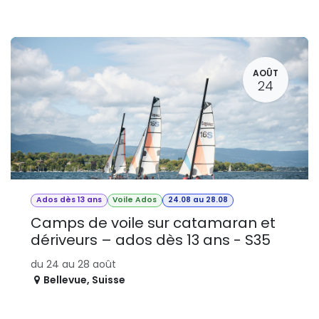
AOÛT
24
Ados dès 13 ans
Voile Ados
24.08 au 28.08
Camps de voile sur catamaran et
dériveurs – ados dès 13 ans - S35
du 24 au 28 août
Bellevue
,
Suisse