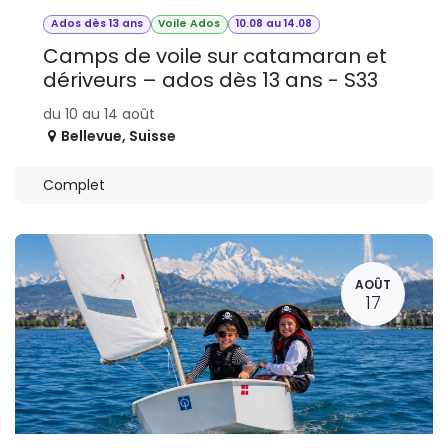
Ados dès 13 ans
Voile Ados
10.08 au 14.08
Camps de voile sur catamaran et
dériveurs – ados dès 13 ans - S33
du 10 au 14 août
Bellevue
,
Suisse
Complet
AOÛT
17