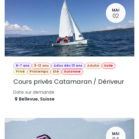
MAI
02
6-7 ans
8-12 ans
Ados dès 13 ans
Adulte
Voile
Privé
Printemps
Eté
Automne
Cours privés Catamaran / Dériveur
Date sur demande
Bellevue
,
Suisse
MAI