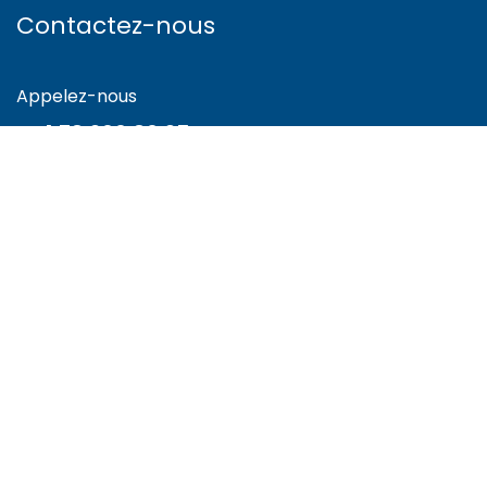
Contactez-nous
Appelez-nous
+41 78 300 80 35
Envoyez-nous un message
info@cnbe.ch
Suis-nous