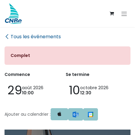
Se rendre au contenu
Tous les événements
Complet
Commence
Se termine
29
10
août 2026
octobre 2026
10:00
12:30
Ajouter au calendrier :