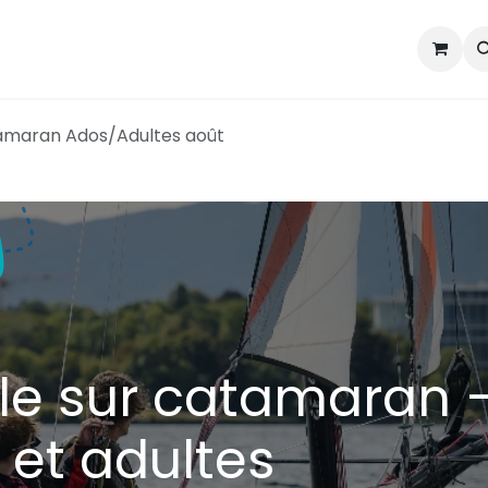
Section voile
Section pagaie
Courses d'écoles nautiqu
tamaran Ados/Adultes août
le sur catamaran 
 et adultes