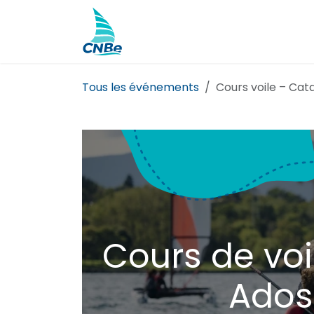
Se rendre au contenu
Actualités
Camps et cours
Tous les événements
Cours voile – Ca
Cours de voi
Ados