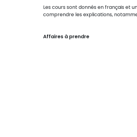
Les cours sont donnés en français et u
comprendre les explications, notammen
Affaires à prendre
Comment pouvons nous aider ?
Appe
Contactez-nous
+41 
Devenir membr