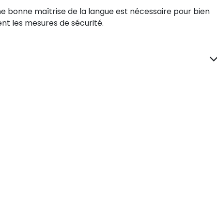
ne bonne maîtrise de la langue est nécessaire pour bien
t les mesures de sécurité.
lez-nous
Envoyez-nous un messag
78 300 80 35
info@cnbe.ch
e
•
Cours et camps
•
À propos de nous
•
Conditions 