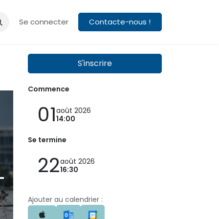
es
À propos
Se connecter
Contacte-nous !
S'inscrire
Commence
01
août 2026
14:00
Se termine
22
août 2026
–
16:30
Ajouter au calendrier :