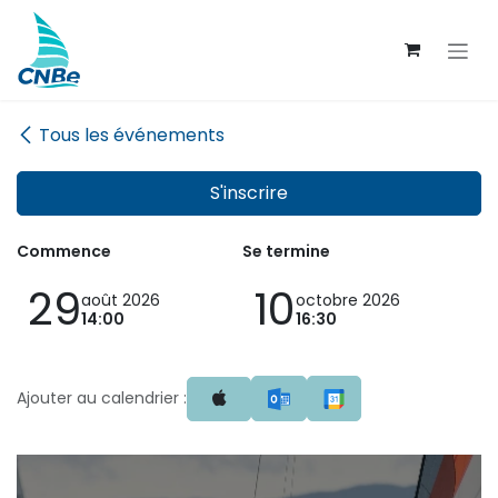
Se rendre au contenu
Tous les événements
S'inscrire
Commence
Se termine
29
10
août 2026
octobre 2026
14:00
16:30
Ajouter au calendrier :