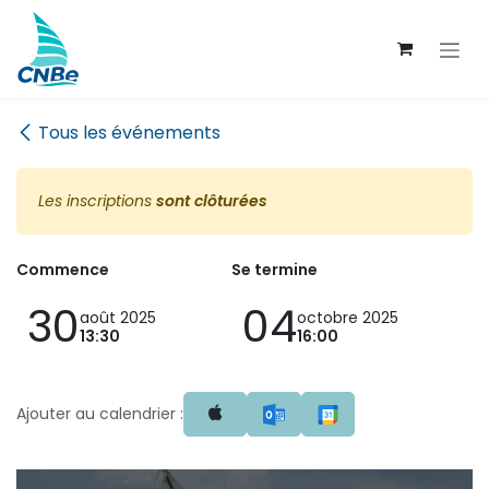
Se rendre au contenu
Tous les événements
Les inscriptions
sont clôturées
Commence
Se termine
30
04
août 2025
octobre 2025
13:30
16:00
Ajouter au calendrier :