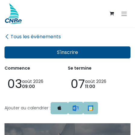
Se rendre au contenu
Tous les événements
S'inscrire
Commence
Se termine
03
07
août 2026
août 2026
09:00
11:00
Ajouter au calendrier :