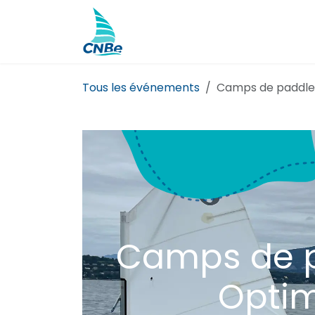
Se rendre au contenu
Actualités
Camps et cours
Tous les événements
Camps de paddle e
Camps de pa
Optim