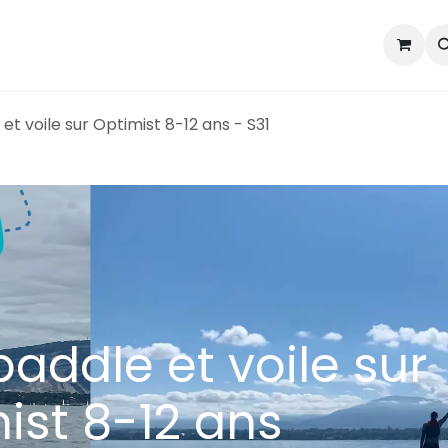
Section voile
Section pagaie
Courses d'écoles nautiqu
t voile sur Optimist 8-12 ans - S31
ddle et voile sur
ist 8-12 ans