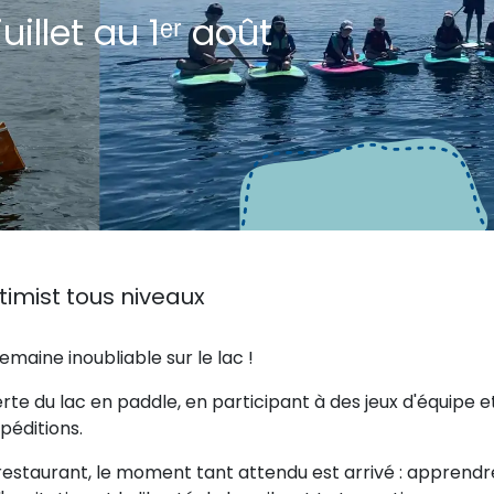
uillet au 1ᵉʳ août
timist tous niveaux
aine inoubliable sur le lac !
erte du lac en paddle, en participant à des jeux d'équipe e
xpéditions.
 restaurant, le moment tant attendu est arrivé : apprendr