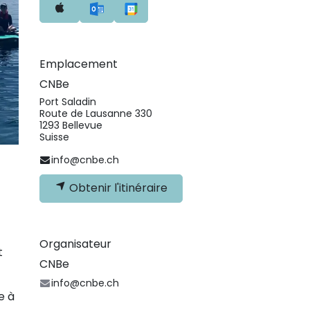
Emplacement
CNBe
Port Saladin
Route de Lausanne 330
1293 Bellevue
Suisse
info@cnbe.ch
Obtenir l'itinéraire
Organisateur
t
CNBe
info@cnbe.ch
e à