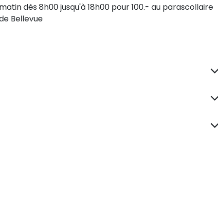
matin dès 8h00 jusqu'à 18h00 pour 100.- au parascollaire
de Bellevue
lez-nous
Envoyez-nous un messag
78 300 80 35
info@cnbe.ch