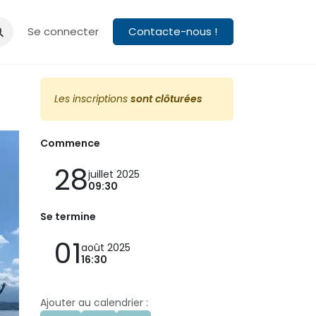
es
À propos
Se connecter
Contacte-nous !
Les inscriptions
sont clôturées
Commence
28
juillet 2025
09:30
Se termine
01
août 2025
16:30
Ajouter au calendrier :