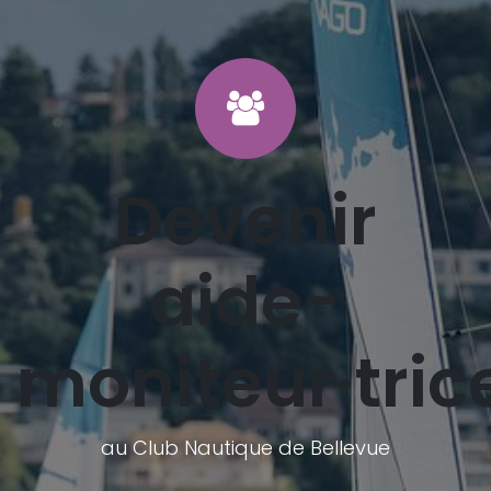
Devenir
aide-
moniteur·tric
au Club Nautique de Bellevue